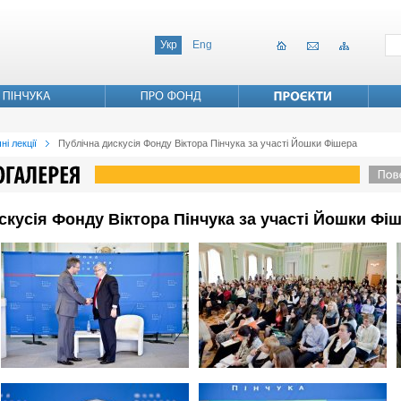
Укр
Eng
ні лекції
Публічна дискусія Фонду Віктора Пінчука за участі Йошки Фішера
искусія Фонду Віктора Пінчука за участі Йошки Фі