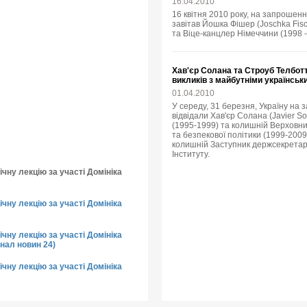
16.04.2010
16 квітня 2010 року, на запрошенн
завітав Йошка Фішер (Joschka Fisc
та Віце-канцлер Німеччини (1998 -
Хав'єр Солана та Строуб Телбот
викликів з майбутніми українсь
01.04.2010
У середу, 31 березня, Україну на
відвідали Хав'єр Солана (Javier 
(1995-1999) та колишній Верховни
та безпекової політики (1999-2009),
колишній Заступник держсекретар
Інституту.
чну лекцію за участі Домініка
чну лекцію за участі Домініка
чну лекцію за участі Домініка
нал новин 24)
чну лекцію за участі Домініка