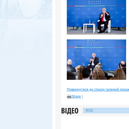
Повернутися до списку галерей прое
Share
|
RSS