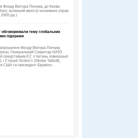
я Фонду Віктора Пінчука, до Києва
her), колишній міністр іноземних справ
 2005 рр.)
т обговорювали тему глобальних
кими лідерами
 запрошення Фонду Віктора Пінчука
Solana), Генеральний Секретар НАТО
й представник ЄС з питань зовнішньої
 і Строуб Телботт (Strobe Talbott),
я США та президент Брукінгз-