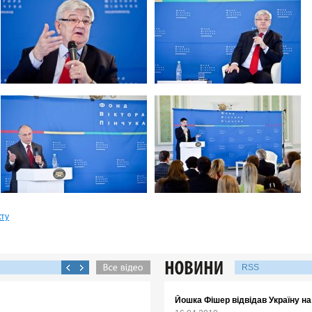
кту
RSS
Йошка Фішер відвідав Україну н