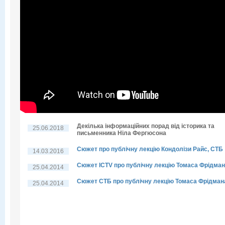
Декілька інформаційних порад від історика та
25.06.2018
письменника Ніла Фергюсона
Сюжет про публічну лекцію Кондолізи Райс, СТБ
14.03.2016
Сюжет ICTV про публічну лекцію Томаса Фрідма
25.04.2014
Сюжет СТБ про публічну лекцію Томаса Фрідман
25.04.2014