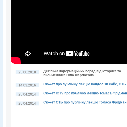
Декілька інформаційних порад від історика та
25.06.2018
письменника Ніла Фергюсона
Сюжет про публічну лекцію Кондолізи Райс, СТБ
14.03.2016
Сюжет ICTV про публічну лекцію Томаса Фрідма
25.04.2014
Сюжет СТБ про публічну лекцію Томаса Фрідман
25.04.2014