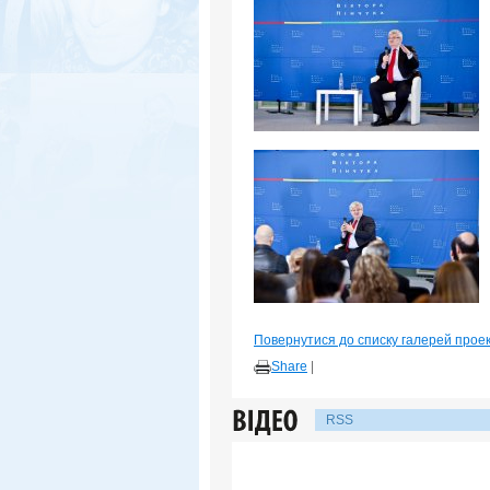
Повернутися до списку галерей прое
Share
|
RSS