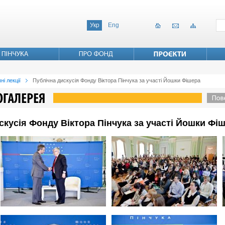
Укр
Eng
ні лекції
Публічна дискусія Фонду Віктора Пінчука за участі Йошки Фішера
искусія Фонду Віктора Пінчука за участі Йошки Фі