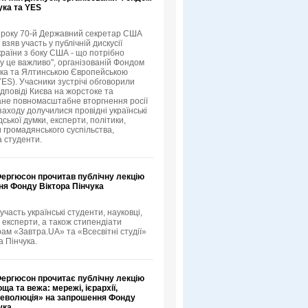
ука та YES
3 року 70-й Державний секретар США
зяв участь у публічній дискусії
країни з боку США - що потрібно
му це важливо", організованій Фондом
ука та Ялтинською Європейською
YES). Учасники зустрічі обговорили
ідповіді Києва на жорстоке та
не повномасштабне вторгнення росії
 заходу долучилися провідні українські
ської думки, експерти, політики,
 громадянського суспільства,
а студенти.
Фергюсон прочитав публічну лекцію
ня Фонду Віктора Пінчука
 участь українські студенти, науковці,
 експерти, а також стипендіати
рам «Завтра.UA» та «Всесвітні студії»
а Пінчука.
Фергюсон прочитає публічну лекцію
ща та вежа: мережі, ієрархії,
 революція» на запрошення Фонду
ука