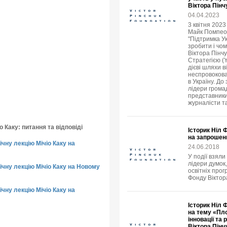
Віктора Пінч
04.04.2023
3 квітня 202
Майк Помпео в
"Підтримка У
зробити і чо
Віктора Пінч
Стратегією (
дієві шляхи в
неспровокова
в Україну. До
лідери громад
представники
журналісти т
о Каку: питання та відповіді
Історик Ніл 
на запрошен
чну лекцію Мічіо Каку на
24.06.2018
У події взяли
лідери думок,
чну лекцію Мічіо Каку на Новому
освітніх прог
Фонду Віктор
чну лекцію Мічіо Каку на
Історик Ніл 
на тему «Пло
інновації та
Віктора Пінч