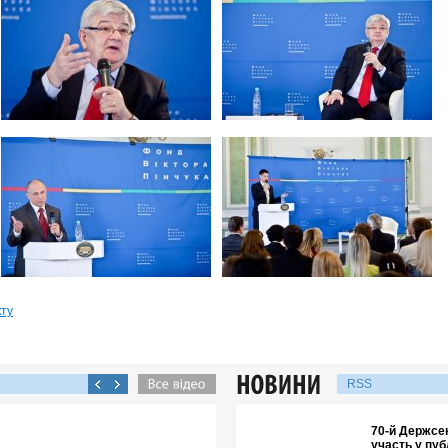
кту
RSS
70-й Держсе
участь у пуб