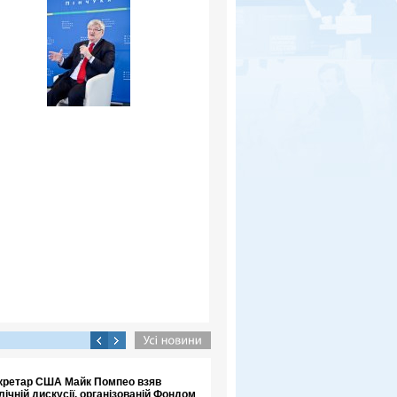
кретар США Майк Помпео взяв
лічній дискусії, організованій Фондом