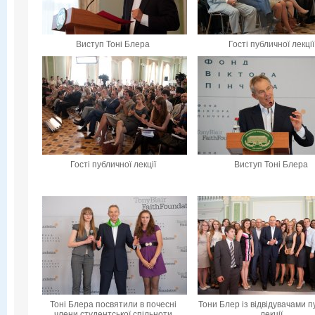
Виступ Тоні Блера
Гості публичної лекції
Гості публичної лекції
Виступ Тоні Блера
Тоні Блера посвятили в почесні
Тони Блер із відвідувачами п
члени студентської спільноти
лекції