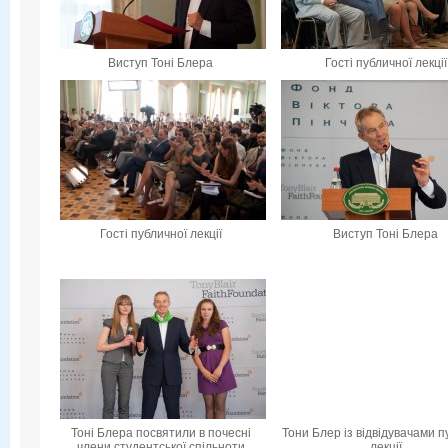
Виступ Тоні Блера
Гості публичної лекції
Гості публичної лекції
Виступ Тоні Блера
Тоні Блера посвятили в почесні
Тони Блер із відвідувачами п
члени студентської спільноти
лекції