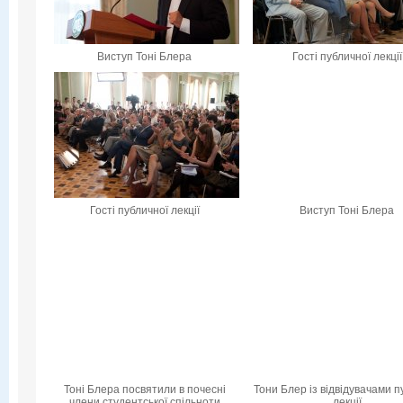
Виступ Тоні Блера
Гості публичної лекції
Гості публичної лекції
Виступ Тоні Блера
Тоні Блера посвятили в почесні
Тони Блер із відвідувачами п
члени студентської спільноти
лекції