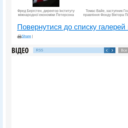
Фред Бергстен, директор Інституту
Томас Вайе, заступник Го
міжнародної економіки Петерсона
правління Фонду Віктора П
Повернутися до списку галерей 
Share
|
RSS