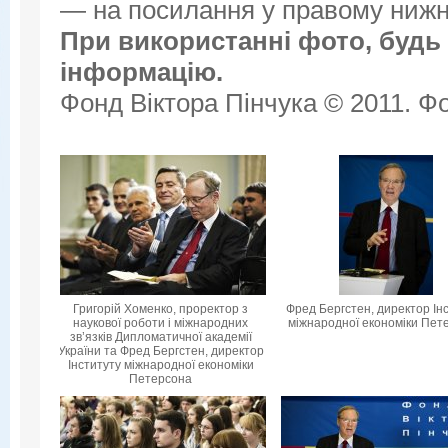
— на посилання у правому нижнь
При використанні фото, будь 
інформацію.
Фонд Віктора Пінчука © 2011. Фо
Григорій Хоменко, проректор з
Фред Бергстен, директор Ін
наукової роботи і міжнародних
міжнародної економіки Пет
зв’язків Дипломатичної академії
України та Фред Бергстен, директор
Інституту міжнародної економіки
Петерсона