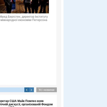
Фред Бергстен, директор Інституту
міжнародної економіки Петерсона
кретар США Майк Помпео взяв
лічній дискусії, організованій Фондом