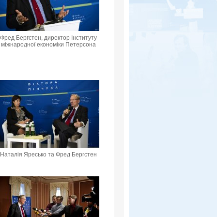
Фред Бергстен, директор Інституту
міжнародної економіки Петерсона
Наталія Яресько та Фред Бергстен