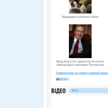
Відвідувачі публічної лекції
Фред Бергстен, директор Інституту
міжнародної економіки Петерсона
Повернутися до списку галерей прое
Share
|
RSS