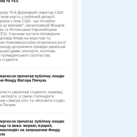
ука та YES
3 року 70-й Державний секретар США
зяв участь у публічній дискусії
країни з боку США - що потрібно
му це важливо", організованій Фондом
ука та Ялтинською Європейською
YES). Учасники зустрічі обговорили
ідповіді Києва на жорстоке та
не повномасштабне вторгнення росії
 заходу долучилися провідні українські
ської думки, експерти, політики,
 громадянського суспільства,
а студенти.
Фергюсон прочитав публічну лекцію
ня Фонду Віктора Пінчука
 участь українські студенти, науковці,
 експерти, а також стипендіати
рам «Завтра.UA» та «Всесвітні студії»
а Пінчука.
Фергюсон прочитає публічну лекцію
ща та вежа: мережі, ієрархії,
 революція» на запрошення Фонду
ука