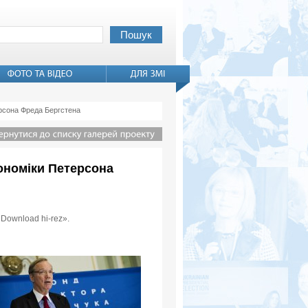
ерсона Фреда Бергстена
кономіки Петерсона
«Download hi-rez».