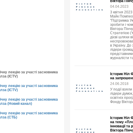
Віктора Пінч
04.04.2023
3 квітня 202
Майк Помпео в
"Підтримка У
зробити і чо
Віктора Пінч
Стратегією (
дієві шляхи в
неспровокова
в Україну. До
лідери громад
представники
журналісти т
чну лекцію за участі засновника
Історик Ніл 
лза (ICTV)
на запрошен
24.06.2018
чну лекцію за участі засновника
У події взяли
лза (ICTV)
лідери думок,
освітніх прог
чну лекцію за участі засновника
Фонду Віктор
йлза (Новий канал)
чну лекцію за участі засновника
йлза (СТБ)
Історик Ніл 
на тему «Пло
інновації та
Віктора Пінч