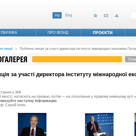
Укр
Eng
ні лекції
Публічна лекція за участі директора Інституту міжнародної економіки Пет
екція за участі директора Інституту міжнародної е
стання у ЗМІ.
й якості, натисніть на превью, потім — на посилання у правому нижньому куті 
 вказуйте наступну інформацію.
ф: Сергій Іллін