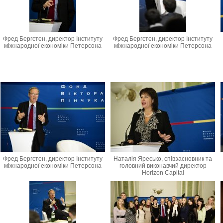
Фред Бергстен, директор Інституту
Фред Бергстен, директор Інституту
міжнародної економіки Петерсона
міжнародної економіки Петерсона
Фред Бергстен, директор Інституту
Наталія Яресько, співзасновник та
міжнародної економіки Петерсона
головний виконавчий директор
Horizon Capital