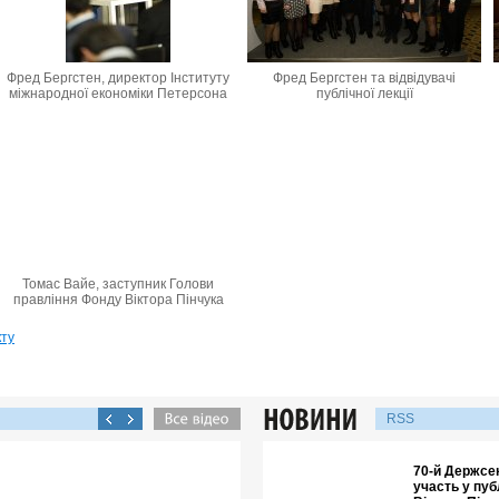
Фред Бергстен, директор Інституту
Фред Бергстен та відвідувачі
міжнародної економіки Петерсона
публічної лекції
Томас Вайе, заступник Голови
правління Фонду Віктора Пінчука
кту
RSS
70-й Держсе
участь у пуб