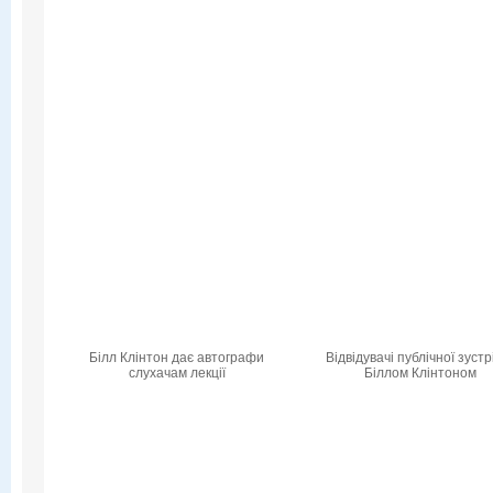
Білл Клінтон дає автографи
Відвідувачі публічної зустрі
слухачам лекції
Біллом Клінтоном