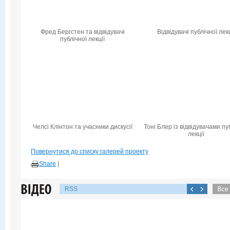
Фред Бергстен та відвідувачі
Відвідувачі публічної лекц
публічної лекції
Челсі Клінтон та учасники дискусії
Тоні Блер із відвідувачами пу
лекції
Повернутися до списку галерей проекту
Share
|
RSS