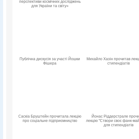
перспективи космічних досліджень
для України та світу»
Публічна дискусія за участі Йошки
Михайло Хазін прочитав лекц
Фішера
стипендіатів
Саскіа Бруштейн прочитала лекцію
Йонас Ріддерстрале проч
про соціальне підприємництво
лекцію "Створи своє фанк-ма
для стипендіатів