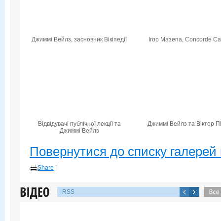
Джиммі Вейлз, засновник Вікіпедії
Ігор Мазепа, Concorde Cap
Відвідувачі публічної лекції та
Джиммі Вейлз та Віктор П
Джиммі Вейлз
Повернутися до списку галерей 
Share
|
RSS