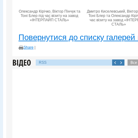
Олександр Кірічко, Віктор Пінчук та
Дмитро Киселевський, Віктор
Тоні Блер під час візиту на завод
Тоні Блер та Олександр Кірі
«ІНТЕРПАЙП СТАЛЬ»
час візиту на завод «ІНТ
СТАЛЬ»
Повернутися до списку галерей 
Share
|
RSS