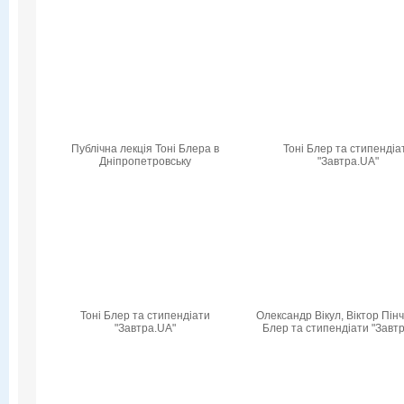
Публічна лекція Тоні Блера в
Тоні Блер та стипендіа
Дніпропетровську
"Завтра.UA"
Тоні Блер та стипендіати
Олександр Вікул, Віктор Пінч
"Завтра.UA"
Блер та стипендіати "Завт