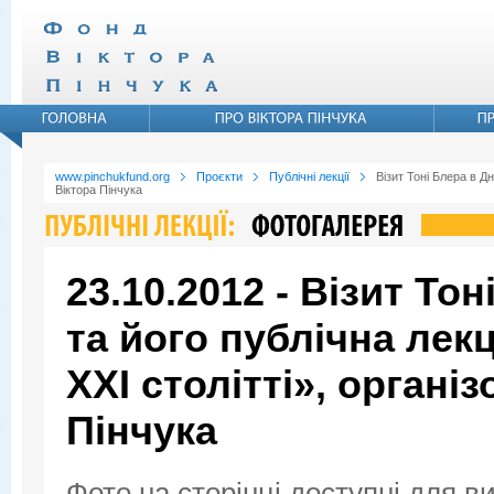
www.pinchukfund.org
Проєкти
Публічні лекції
Візит Тоні Блера в Д
Віктора Пінчука
23.10.2012 - Візит То
та його публічна лекц
XXI столітті», органі
Пінчука
Фото на сторінці доступні для в