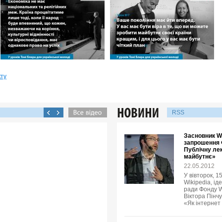
кту
RSS
Засновник Wi
запрошення 
Публічну лек
майбутнє»
22.05.2012
У вівторок, 1
Wikipedia, ід
ради Фонду W
Віктора Пінчу
«Як інтернет