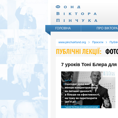
www.pinchukfund.org
Проєкти
Публіч
7 уроків Тоні Блера для