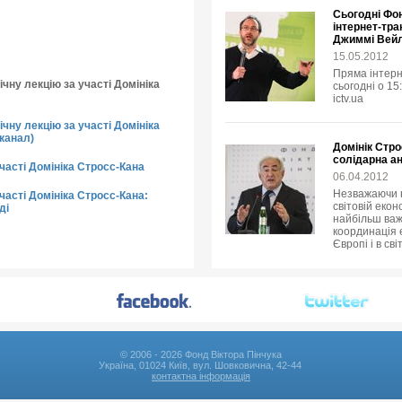
Сьогодні Фо
інтернет-тра
Джиммі Вей
15.05.2012
Пряма інтерн
чну лекцію за участі Домініка
сьогодні о 15
ictv.ua
чну лекцію за участі Домініка
канал)
Домінік Стро
солідарна ан
участі Домініка Стросс-Кана
06.04.2012
Незважаючи н
часті Домініка Стросс-Кана:
світовій екон
ді
найбільш важ
координація е
Європі і в сві
© 2006 - 2026 Фонд Віктора Пінчука
Україна, 01024 Київ, вул. Шовковична, 42-44
контактна інформація