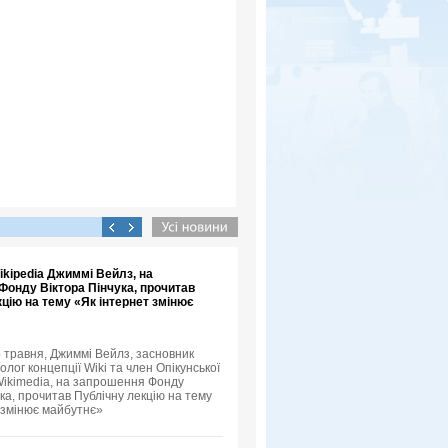
kipedia Джиммі Вейлз, на
Фонду Віктора Пінчука, прочитав
цію на тему «Як інтернет змінює
5 травня, Джиммі Вейлз, засновник
еолог концепції Wiki та член Опікунської
ikimedia, на запрошення Фонду
ка, прочитав Публічну лекцію на тему
 змінює майбутнє»