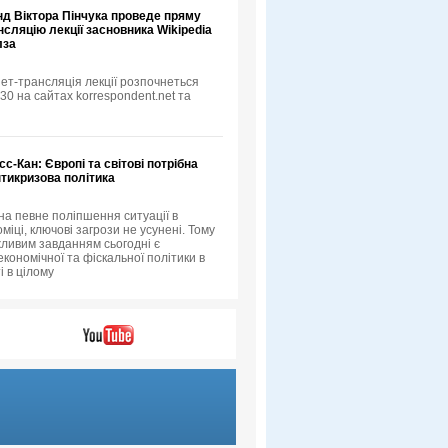
нд Віктора Пінчука проведе пряму
нсляцію лекції засновника Wikipedia
лза
ет-трансляція лекції розпочнеться
:30 на сайтах korrespondent.net та
сс-Кан: Європі та світові потрібна
тикризова політика
а певне поліпшення ситуації в
оміці, ключові загрози не усунені. Тому
ливим завданням сьогодні є
кономічної та фіскальної політики в
ті в цілому