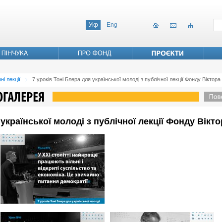
Укр
Eng
ні лекції
7 уроків Тоні Блера для української молоді з публічної лекції Фонду Віктора
 української молоді з публічної лекції Фонду Вікт