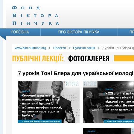
www.pinchukfund.org
Проєкти
Публічні лекції
7 уроків Тоні Блера д
7 уроків Тоні Блера для української молоді