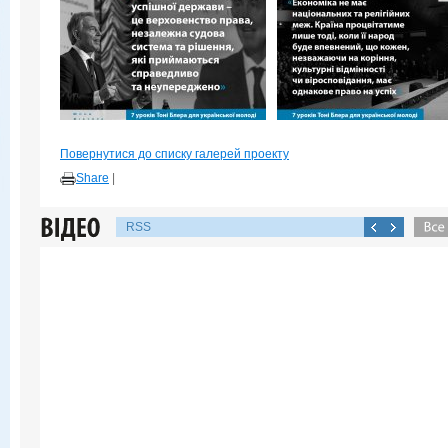
Повернутися до списку галерей проекту
Share
|
RSS