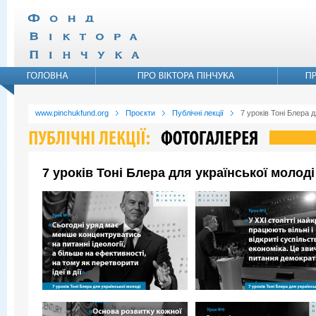
www.pinchukfund.org
Проєкти
Публічні лекції
7 уроків Тоні Блера д
7 уроків Тоні Блера для української молоді