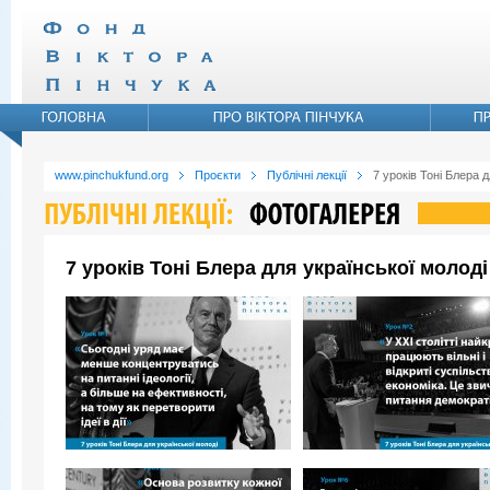
www.pinchukfund.org
Проєкти
Публічні лекції
7 уроків Тоні Блера д
7 уроків Тоні Блера для української молоді