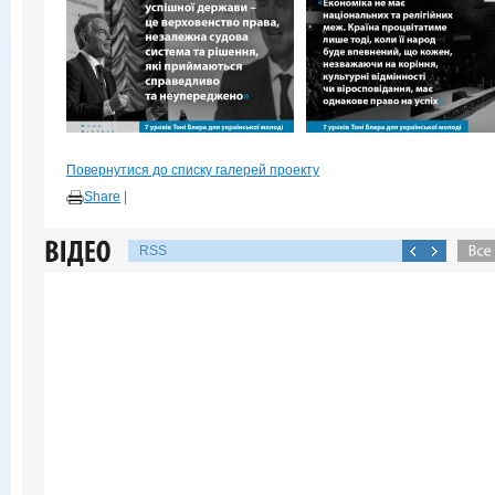
Повернутися до списку галерей проекту
Share
|
RSS