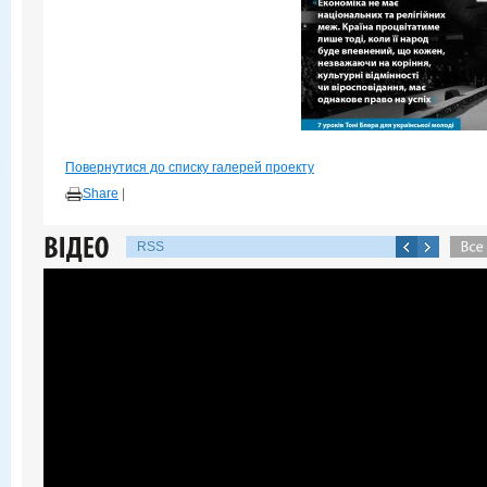
Повернутися до списку галерей проекту
Share
|
RSS