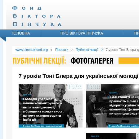
www.pinchukfund.org
Проєкти
Публічні лекції
7 уроків Тоні Блера д
7 уроків Тоні Блера для української молоді