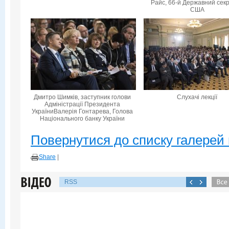
Райс, 66-й Державний сек
США
Дмитро Шимків, заступник голови
Слухачі лекції
Адміністрації Президента
УкраїниВалерія Гонтарева, Голова
Національного банку України
Повернутися до списку галерей 
Share
|
RSS