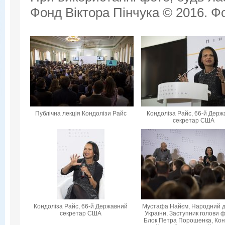
Фонд Віктора Пінчука © 2016. Фо
Публічна лекція Кондолізи Райс
Кондоліза Райс, 66-й Дер
секретар США
Кондоліза Райс, 66-й Державний
Мустафа Найєм, Народний 
секретар США
України, Заступник голови ф
Блок Петра Порошенка, Кон