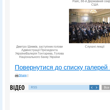
Райс, 66-й Державний сек
США
Дмитро Шимків, заступник голови
Слухачі лекції
Адміністрації Президента
УкраїниВалерія Гонтарева, Голова
Національного банку України
Повернутися до списку галерей 
Share
|
RSS