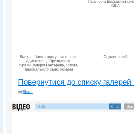
Райс, 66-й Державний сек
США
Дмитро Шимків, заступник голови
Слухачі лекції
Адміністрації Президента
УкраїниВалерія Гонтарева, Голова
Національного банку України
Повернутися до списку галерей 
Share
|
RSS