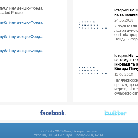
о публічну лекцію Фреда
Історик Ніл 
iated Press)
на запрошен
24.06.2018
о публічну лекцію Фреда
У події взяли
лідери думок,
освітніх прог
о публічну лекцію Фреда
Фонду Віктор
о публічну лекцію Фреда
Історик Ніл 
на тему «Пло
інновації та
Віктора Пінч
11.06.2018
Ніл Фергюсон
правил, що с
мереж, які в
сучасного світ
© 2006 - 2026 Фонд Віктора Пінчука
Україна, 01024 Київ, вул. Шовковична, 42-44