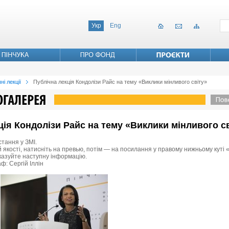
Укр
Eng
ні лекції
Публічна лекція Кондолізи Райс на тему «Виклики мінливого світу»
кція Кондолізи Райс на тему «Виклики мінливого с
стання у ЗМІ.
 якості, натисніть на превью, потім — на посилання у правому нижньому куті «
вказуйте наступну інформацію.
ф: Сергій Іллін