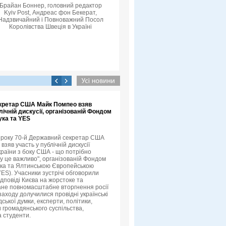
Брайан Боннер, головний редактор
Kyiv Post, Андреас фон Бекерат,
Надзвичайний і Повноважний Посол
Королівства Швеція в Україні
кретар США Майк Помпео взяв
лічній дискусії, організованій Фондом
ука та YES
3 року 70-й Державний секретар США
зяв участь у публічній дискусії
країни з боку США - що потрібно
му це важливо", організованій Фондом
ука та Ялтинською Європейською
YES). Учасники зустрічі обговорили
ідповіді Києва на жорстоке та
не повномасштабне вторгнення росії
 заходу долучилися провідні українські
ської думки, експерти, політики,
 громадянського суспільства,
а студенти.