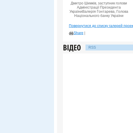
Дмитро Шимків, заступник голови
Адміністрації Президента
УкраїниВалерія Гонтарева, Голова
Національного банку України
Повернутися до списку галерей прое
Share
|
RSS