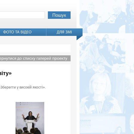
віту»
Зберегти у високій якості».