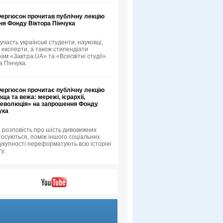
Фергюсон прочитав публічну лекцію
ня Фонду Віктора Пінчука
 участь українські студенти, науковці,
 експерти, а також стипендіати
рам «Завтра.UA» та «Всесвітні студії»
а Пінчука.
Фергюсон прочитає публічну лекцію
ща та вежа: мережі, ієрархії,
 революція» на запрошення Фонду
ука
 розповість про шість дивовижних
тосуються, поміж іншого соціальних
 сукупності переформатують всю історію
у.