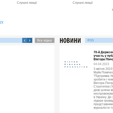
Слухачі лекції
Слухачі лекції
кту
RSS
70-й Держсе
участь у пуб
Віктора Пінч
04.04.2023
3 квітня 202
Майк Помпео в
"Підтримка У
зробити і чо
Віктора Пінч
Стратегією (
дієві шляхи в
неспровокова
в Україну. До
лідери громад
представники
журналісти т