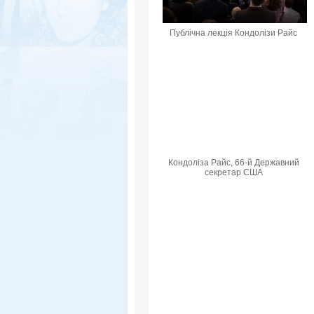
Публічна лекція Кондолізи Райс
Кондоліза Райс, 66-й Державний
секретар США