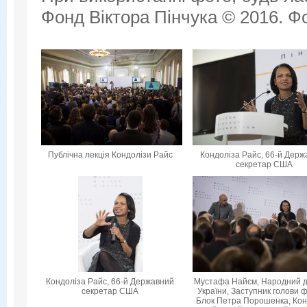
Фонд Віктора Пінчука © 2016. Фо
Публічна лекція Кондолізи Райс
Кондоліза Райс, 66-й Дер
секретар США
Кондоліза Райс, 66-й Державний
Мустафа Найєм, Народний 
секретар США
України, Заступник голови ф
Блок Петра Порошенка, Кон