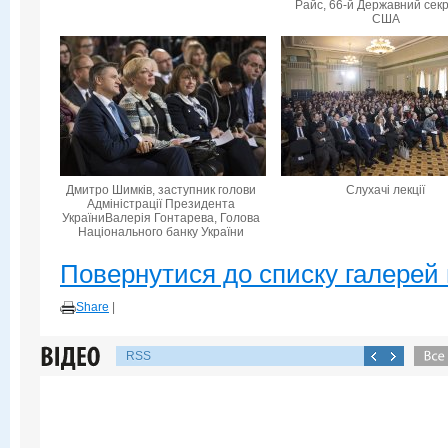
Райс, 66-й Державний сек
США
Дмитро Шимків, заступник голови
Слухачі лекції
Адміністрації Президента
УкраїниВалерія Гонтарева, Голова
Національного банку України
Повернутися до списку галерей 
Share
|
RSS