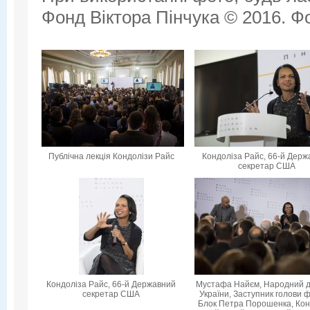
Фонд Віктора Пінчука © 2016. Фо
Публічна лекція Кондолізи Райс
Кондоліза Райс, 66-й Дер
секретар США
Кондоліза Райс, 66-й Державний
Мустафа Найєм, Народний 
секретар США
України, Заступник голови ф
Блок Петра Порошенка, Кон