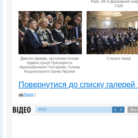
Райс, 66-й Державний сек
США
Дмитро Шимків, заступник голови
Слухачі лекції
Адміністрації Президента
УкраїниВалерія Гонтарева, Голова
Національного банку України
Повернутися до списку галерей 
Share
|
RSS