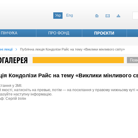
Укр
Eng
ні лекції
Публічна лекція Кондолізи Райс на тему «Виклики мінливого світу»
кція Кондолізи Райс на тему «Виклики мінливого с
стання у ЗМІ.
 якості, натисніть на превью, потім — на посилання у правому нижньому куті «
вказуйте наступну інформацію.
ф: Сергій Іллін