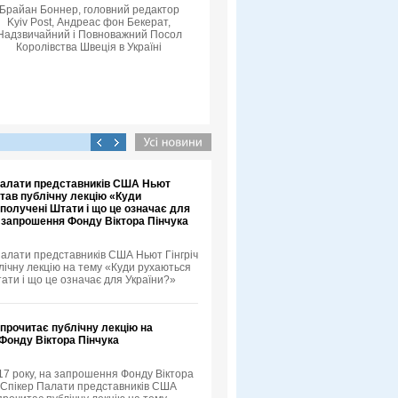
Брайан Боннер, головний редактор
Kyiv Post, Андреас фон Бекерат,
Надзвичайний і Повноважний Посол
Королівства Швеція в Україні
 Палати представників США Ньют
итав публічну лекцію «Куди
получені Штати і що це означає для
а запрошення Фонду Віктора Пінчука
Палати представників США Ньют Гінгріч
лічну лекцію на тему «Куди рухаються
ати і що це означає для України?»
 прочитає публічну лекцію на
Фонду Віктора Пінчука
17 року, на запрошення Фонду Віктора
й Спікер Палати представників США