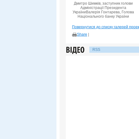
Дмитро Шимків, заступник голови
Адміністрації Президента
УкраїниВалерія Гонтарева, Голова
Національного банку України
Повернутися до списку галерей прое
Share
|
RSS