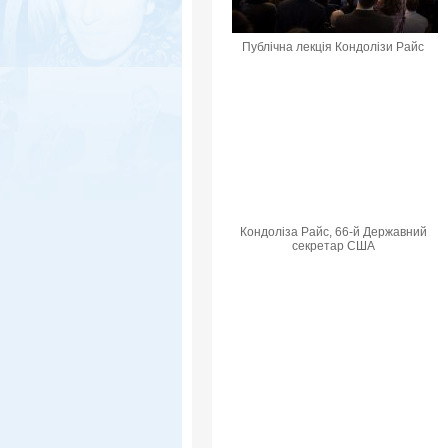
Публічна лекція Кондолізи Райс
Кондоліза Райс, 66-й Державний
секретар США