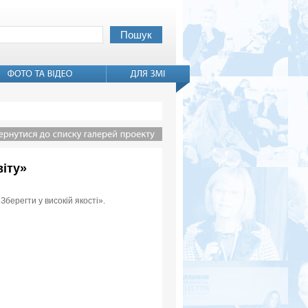
віту»
Зберегти у високій якості».