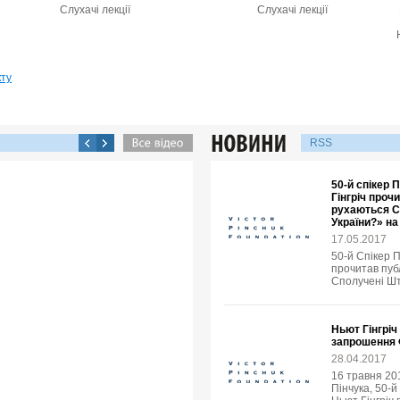
Слухачі лекції
Слухачі лекції
кту
RSS
50-й спікер
Гінгріч проч
рухаються С
України?» н
17.05.2017
50-й Спікер 
прочитав пуб
Сполучені Шт
Ньют Гінгріч
запрошення 
28.04.2017
16 травня 20
Пінчука, 50-