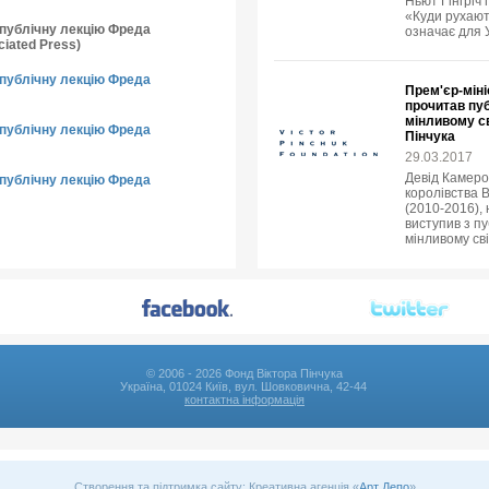
Ньют Гінгріч 
«Куди рухают
о публічну лекцію Фреда
означає для 
iated Press)
о публічну лекцію Фреда
Прем'єр-міні
прочитав пуб
мінливому св
о публічну лекцію Фреда
Пінчука
29.03.2017
Девід Камеро
о публічну лекцію Фреда
королівства В
(2010-2016),
виступив з пу
мінливому сві
© 2006 - 2026 Фонд Віктора Пінчука
Україна, 01024 Київ, вул. Шовковична, 42-44
контактна інформація
Створення та підтримка сайту: Креативна агенція «
Арт Депо
»