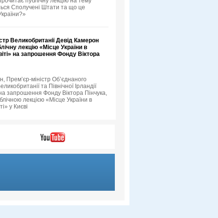
прочитає публічну лекцію на тему
ься Сполучені Штати та що це
України?»
стр Великобританії Девід Камерон
лічну лекцію «Місце України в
іті» на запрошення Фонду Віктора
н, Прем’єр-міністр Об’єднаного
еликобританії та Північної Ірландії
 на запрошення Фонду Віктора Пінчука,
блічною лекцією «Місце України в
ті» у Києві