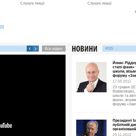
Слухачі лекції
Слухачі лекції
кту
RSS
Йонас Ріддер
стилі фанк» 
школи, візьм
форуму «Зав
17.05.2011
23 травня 20
Ridderstrale)
школи та авто
фанк», візьме
форуму «Завт
Президент І
публічній ди
організовані
25.11.2010