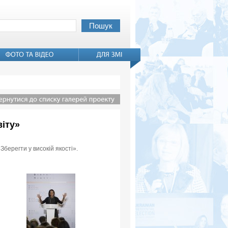
віту»
Зберегти у високій якості».