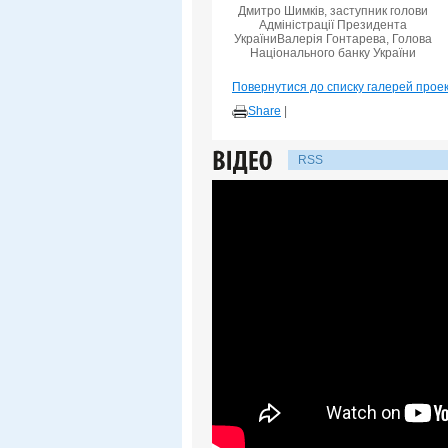
Дмитро Шимків, заступник голови
Адміністрації Президента
УкраїниВалерія Гонтарева, Голова
Національного банку України
Повернутися до списку галерей прое
Share
|
RSS