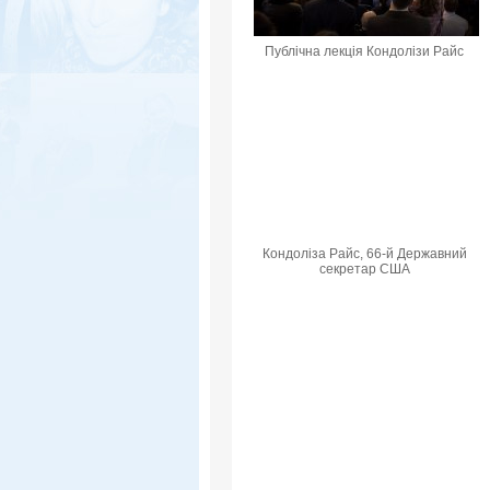
Публічна лекція Кондолізи Райс
Кондоліза Райс, 66-й Державний
секретар США