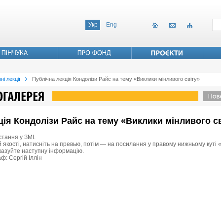
Укр
Eng
ні лекції
Публічна лекція Кондолізи Райс на тему «Виклики мінливого світу»
кція Кондолізи Райс на тему «Виклики мінливого с
стання у ЗМІ.
 якості, натисніть на превью, потім — на посилання у правому нижньому куті «
вказуйте наступну інформацію.
ф: Сергій Іллін