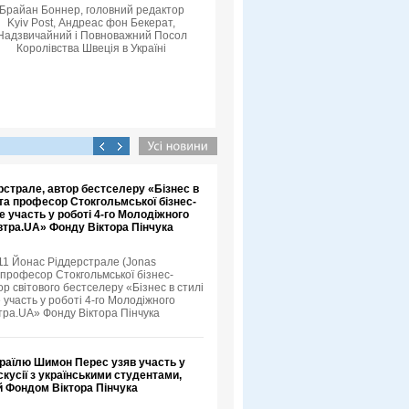
Брайан Боннер, головний редактор
Kyiv Post, Андреас фон Бекерат,
Надзвичайний і Повноважний Посол
Королівства Швеція в Україні
страле, автор бестселеру «Бізнес в
та професор Стокгольмської бізнес-
е участь у роботі 4-го Молодіжного
тра.UA» Фонду Віктора Пінчука
11 Йонас Ріддерстрале (Jonas
, професор Стокгольмської бізнес-
р світового бестселеру «Бізнес в стилі
 участь у роботі 4-го Молодіжного
ра.UA» Фонду Віктора Пінчука
зраїлю Шимон Перес узяв участь у
скусії з українськими студентами,
й Фондом Віктора Пінчука