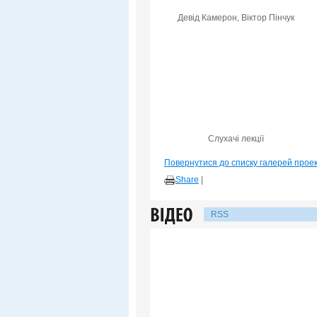
Девід Камерон, Віктор Пінчук
Слухачі лекції
Повернутися до списку галерей прое
Share
|
RSS