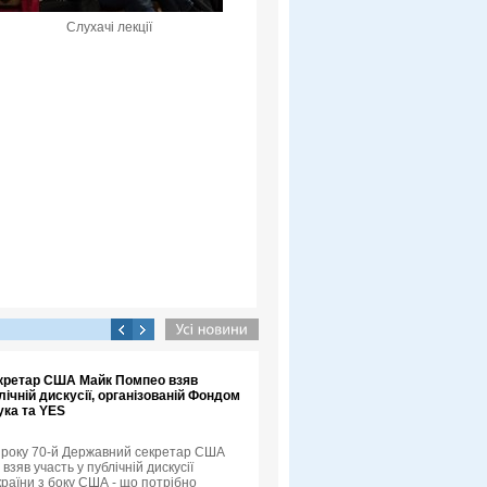
Слухачі лекції
кретар США Майк Помпео взяв
лічній дискусії, організованій Фондом
ука та YES
3 року 70-й Державний секретар США
зяв участь у публічній дискусії
країни з боку США - що потрібно