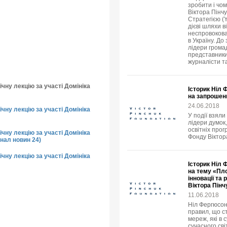
зробити і чо
Віктора Пінч
Стратегією (
дієві шляхи в
неспровокова
в Україну. До
лідери громад
представники
журналісти т
чну лекцію за участі Домініка
Історик Ніл 
на запрошен
24.06.2018
чну лекцію за участі Домініка
У події взяли
лідери думок,
освітніх прог
чну лекцію за участі Домініка
Фонду Віктор
нал новин 24)
чну лекцію за участі Домініка
Історик Ніл 
на тему «Пло
інновації та
Віктора Пінч
11.06.2018
Ніл Фергюсон
правил, що с
мереж, які в
сучасного світ