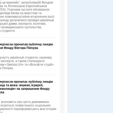
му це важливо", організованій Фондом
ука та Ялтинською Європейською
YES). Учасники зустрічі обговорили
ідповіді Києва на жорстоке та
не повномасштабне вторгнення росії
 заходу долучилися провідні українські
ської думки, експерти, політики,
 громадянського суспільства,
а студенти.
Фергюсон прочитав публічну лекцію
ня Фонду Віктора Пінчука
 участь українські студенти, науковці,
 експерти, а також стипендіати
рам «Завтра.UA» та «Всесвітні студії»
а Пінчука.
Фергюсон прочитає публічну лекцію
ща та вежа: мережі, ієрархії,
 революція» на запрошення Фонду
ука
 розповість про шість дивовижних
тосуються, поміж іншого соціальних
 сукупності переформатують всю історію
у.