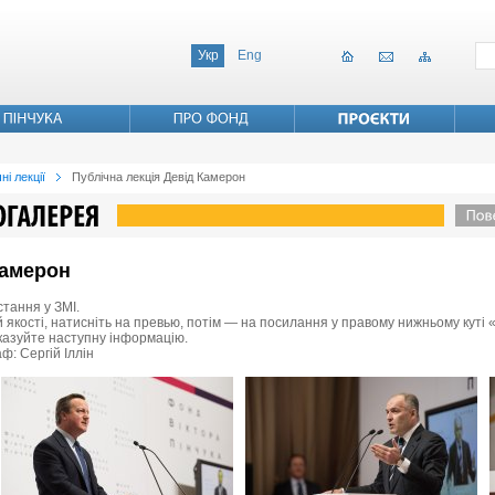
Укр
Eng
ні лекції
Публічна лекція Девід Камерон
Камерон
стання у ЗМІ.
 якості, натисніть на превью, потім — на посилання у правому нижньому куті «
вказуйте наступну інформацію.
ф: Сергій Іллін