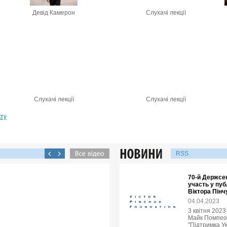
Девід Камерон
Слухачі лекції
Слухачі лекції
Слухачі лекції
кту
RSS
70-й Держсе
участь у пуб
Віктора Пінч
04.04.2023
3 квітня 202
Майк Помпео в
"Підтримка У