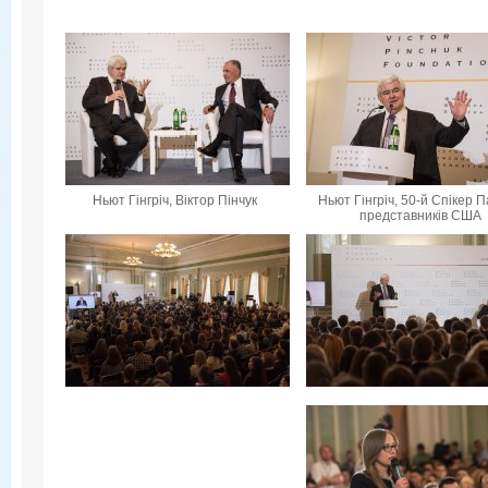
Ньют Гінгріч, Віктор Пінчук
Ньют Гінгріч, 50-й Спікер 
представників США