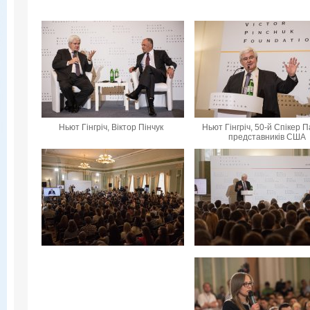
Ньют Гінгріч, Віктор Пінчук
Ньют Гінгріч, 50-й Спікер 
представників США