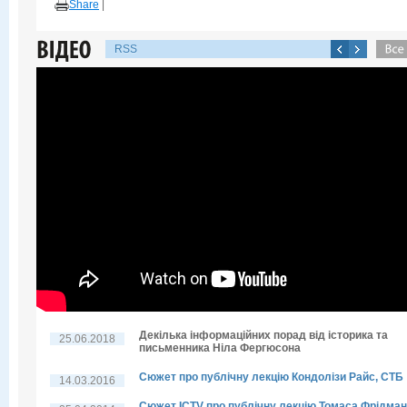
Share
|
RSS
Декілька інформаційних порад від історика та
25.06.2018
письменника Ніла Фергюсона
Сюжет про публічну лекцію Кондолізи Райс, СТБ
14.03.2016
Сюжет ICTV про публічну лекцію Томаса Фрідма