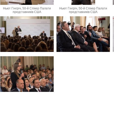
Ньют Гінгріч, 50-й Спікер Палати
Ньют Гінгріч, 50-й Спікер Палати
представників США
представників США