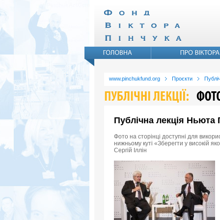
www.pinchukfund.org
Проєкти
Публіч
Публічна лекція Ньюта Г
Фото на сторінці доступні для викори
нижньому куті «Зберегти у високій як
Сергій Іллін