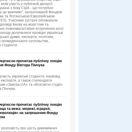
зяв участь у публічній дискусії
країни з боку США - що потрібно
му це важливо", організованій Фондом
ука та Ялтинською Європейською
YES). Учасники зустрічі обговорили
ідповіді Києва на жорстоке та
не повномасштабне вторгнення росії
 заходу долучилися провідні українські
ської думки, експерти, політики,
 громадянського суспільства,
а студенти.
Фергюсон прочитав публічну лекцію
ня Фонду Віктора Пінчука
 участь українські студенти, науковці,
 експерти, а також стипендіати
рам «Завтра.UA» та «Всесвітні студії»
а Пінчука.
Фергюсон прочитає публічну лекцію
ща та вежа: мережі, ієрархії,
 революція» на запрошення Фонду
ука
 розповість про шість дивовижних