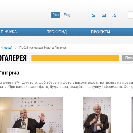
Укр
Eng
ні лекції
Публічна лекція Ньюта Гінгріча
інгріча
стання у ЗМІ. Для того, щоб зберегти фото у високій якості, натисніть на пре
ості». При використанні фото, будь ласка, вказуйте наступну інформацію. Фонд