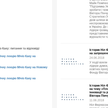
Майк Помпео в
"Підтримка У
зробити і чо
Віктора Пінч
Стратегією (
дієві шляхи в
неспровокова
в Україну. До
лідери громад
представники
журналісти т
о Каку: питання та відповіді
Історик Ніл 
на запрошен
чну лекцію Мічіо Каку на
24.06.2018
У події взяли
лідери думок,
чну лекцію Мічіо Каку на Новому
освітніх прог
Фонду Віктор
чну лекцію Мічіо Каку на
Історик Ніл 
на тему «Пло
інновації та
Віктора Пінч
11.06.2018
Ніл Фергюсон