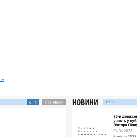
кту
RSS
70-й Держсе
участь у пуб
Віктора Пінч
04.04.2023
3 квітня 202