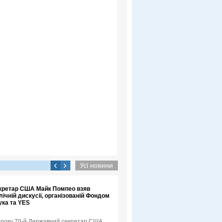
кретар США Майк Помпео взяв
лічній дискусії, організованій Фондом
ука та YES
3 року 70-й Державний секретар США