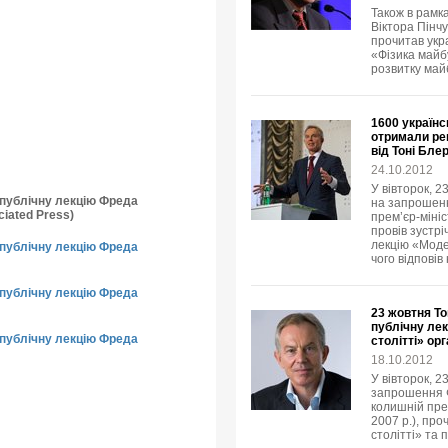
Також в рамка
Віктора Пінчу
прочитав укр
«Фізика майбу
розвитку май
1600 українс
отримали рец
від Тоні Бле
24.10.2012
У вівторок, 2
о публічну лекцію Фреда
на запрошенн
iated Press)
прем’єр-мініс
провів зустр
лекцію «Модер
о публічну лекцію Фреда
чого відповів
о публічну лекцію Фреда
23 жовтня То
публічну лек
о публічну лекцію Фреда
столітті» ор
18.10.2012
У вівторок, 2
запрошення Ф
колишній пре
2007 р.), про
столітті» та 