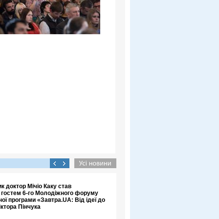
к доктор Мічіо Каку став
 гостем 6-го Молодіжного форуму
ої програми «Завтра.UA: Від ідеї до
іктора Пінчука