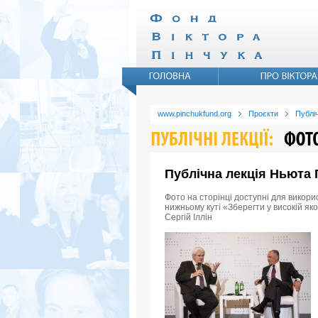
www.pinchukfund.org
Проєкти
Публіч
Публічна лекція Ньюта Г
Фото на сторінці доступні для викори
нижньому куті «Зберегти у високій як
Сергій Іллін