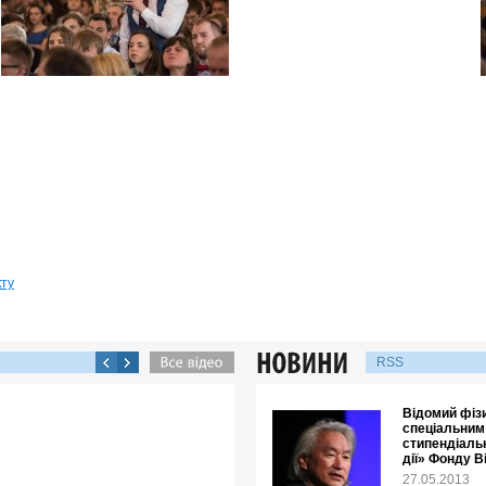
кту
RSS
Відомий фізи
спеціальним
стипендіальн
дії» Фонду В
27.05.2013