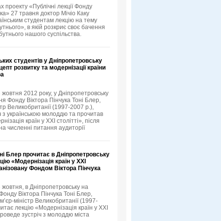
х проекту «Публічні лекції Фонду
ка» 27 травня доктор Мічіо Каку
аїнським студентам лекцію на тему
тнього», в якій розкриє своє бачення
бутнього нашого суспільства.
ьких студентів у Дніпропетровську
епт розвитку та модернізації країни
ра
3 жовтня 2012 року, у Дніпропетровську
я Фонду Віктора Пінчука Тоні Блер,
тр Великобританії (1997-2007 р.),
іч з українською молоддю та прочитав
нізація країн у XXI столітті», після
 на численні питання аудиторії
ні Блер прочитає в Дніпропетровську
цію «Модернізація країн у XXI
ганізовану Фондом Віктора Пінчука
3 жовтня, в Дніпропетровську на
онду Віктора Пінчука Тоні Блер,
м’єр-міністр Великобританії (1997-
читає лекцію «Модернізація країн у XXI
проведе зустріч з молоддю міста