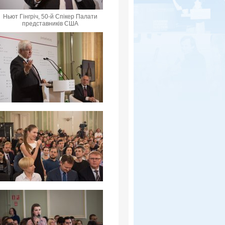
Ньют Гінгріч, 50-й Спікер Палати
представників США