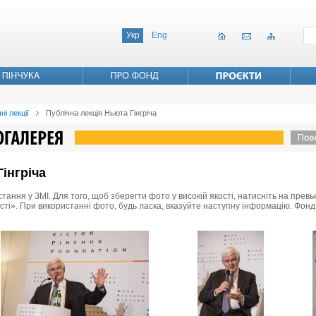
Укр
Eng
ні лекції
Публічна лекція Ньюта Гінгріча
інгріча
стання у ЗМІ. Для того, щоб зберегти фото у високій якості, натисніть на пре
ості». При використанні фото, будь ласка, вказуйте наступну інформацію. Фонд