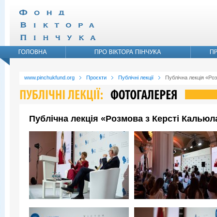
www.pinchukfund.org
Проєкти
Публічні лекції
Публічна лекція «Ро
Публічна лекція «Розмова з Керсті Кальюл