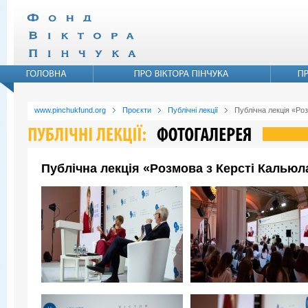
www.pinchukfund.org
Проєкти
Публічні лекції
Публічна лекція «Ро
Публічна лекція «Розмова з Керсті Кальюл