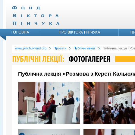
www.pinchukfund.org
Проєкти
Публічні лекції
Публічна лекція «Ро
Публічна лекція «Розмова з Керсті Кальюл