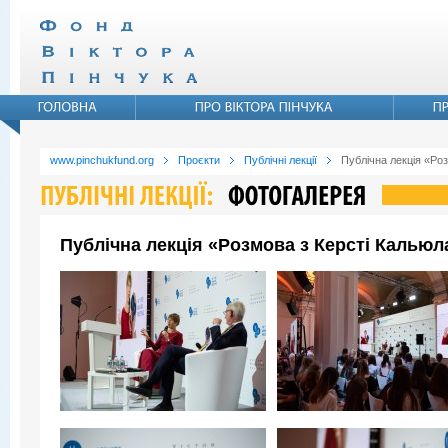
www.pinchukfund.org
Проєкти
Публічні лекції
Публічна лекція «Ро
Публічна лекція «Розмова з Керсті Кальюл