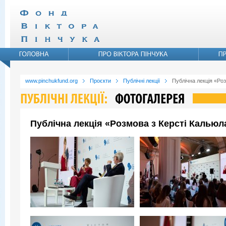
www.pinchukfund.org
Проєкти
Публічні лекції
Публічна лекція «Ро
Публічна лекція «Розмова з Керсті Кальюл