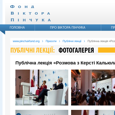
www.pinchukfund.org
Проєкти
Публічні лекції
Публічна лекція «Ро
Публічна лекція «Розмова з Керсті Кальюл