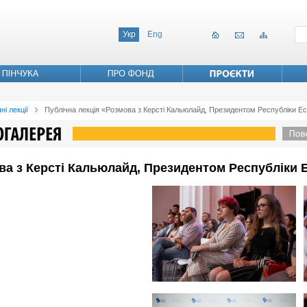
Укр
Eng
ні лекції
Публічна лекція «Розмова з Керсті Кальюлайд, Президентом Республіки Ес
ва з Керсті Кальюлайд, Президентом Республіки 