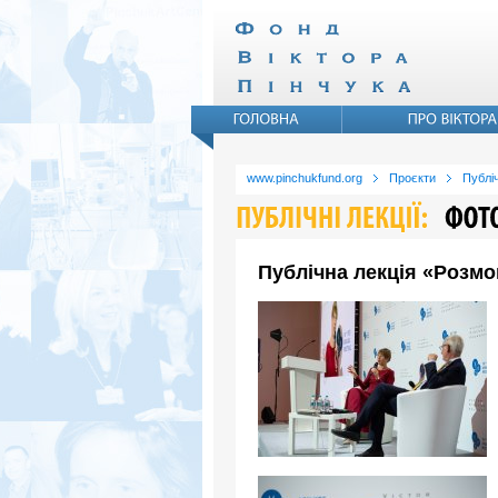
www.pinchukfund.org
Проєкти
Публіч
Публічна лекція «Розмо