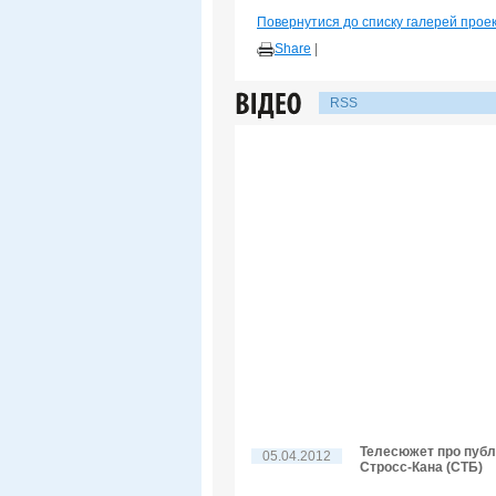
Повернутися до списку галерей прое
Share
|
RSS
Телесюжет про публі
05.04.2012
Стросс-Кана (СТБ)