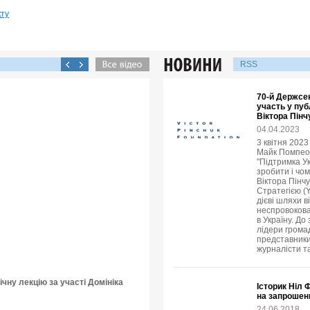
кту
RSS
70-й Держсе
участь у пуб
Віктора Пінч
04.04.2023
3 квітня 202
Майк Помпео в
"Підтримка У
зробити і чо
Віктора Пінч
Стратегією (
дієві шляхи в
неспровокова
в Україну. До
лідери громад
представники
журналісти т
чну лекцію за участі Домініка
Історик Ніл 
на запрошен
24.06.2018