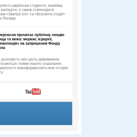
 участь українські студенти, науковці,
 експерти, а також стипендіати
рам «Завтра.UA» та «Всесвітні студії»
а Пінчука.
Фергюсон прочитає публічну лекцію
ща та вежа: мережі, ієрархії,
 революція» на запрошення Фонду
ука
 розповість про шість дивовижних
тосуються, поміж іншого соціальних
 сукупності переформатують всю історію
у.