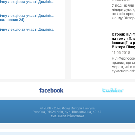
чну лекцію за участі Домініка
У події взяли
лідери думок,
освітніх прог
чну лекцію за участі Домініка
Фонду Віктор
нал новин 24)
чну лекцію за участі Домініка
Історик Ніл 
на тему «Пло
інновації та
Віктора Пінч
11.06.2018
Ніл Фергюсон
правил, що с
мереж, які в
сучасного світ
© 2006 - 2026 Фонд Віктора Пінчука
Україна, 01024 Київ, вул. Шовковична, 42-44
контактна інформація