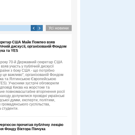
кретар США Майк Помпео взяв
лічній дискусії, організованій Фондом
ука та YES
3 року 70-й Державний секретар США
зяв участь у публічній дискусії
країни з боку США - що потрібно
му це важливо", організованій Фондом
ука та Ялтинською Європейською
YES). Учасники зустрічі обговорили
ідповіді Києва на жорстоке та
не повномасштабне вторгнення росії
 заходу долучилися провідні українські
ської думки, експерти, політики,
 громадянського суспільства,
а студенти.
Фергюсон прочитав публічну лекцію
ня Фонду Віктора Пінчука