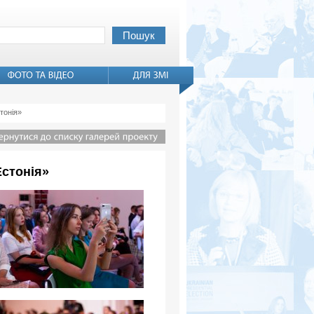
тонія»
Естонія»