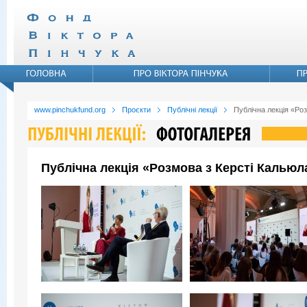
www.pinchukfund.org
Проєкти
Публічні лекції
Публічна лекція «Ро
Публічна лекція «Розмова з Керсті Кальюл