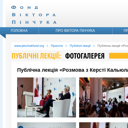
www.pinchukfund.org
Проєкти
Публічні лекції
Публічна лекція «Ро
Публічна лекція «Розмова з Керсті Кальюл