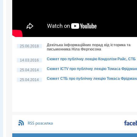
Декілька інформаційних порад від історика та
25.06.2018
письменника Ніла Фергюсона
Сюжет про публічну лекцію Кондолізи Райс, СТБ
14.03.2016
Сюжет ICTV про публічну лекцію Томаса Фрідма
25.04.2014
Сюжет СТБ про публічну лекцію Томаса Фрідман
25.04.2014