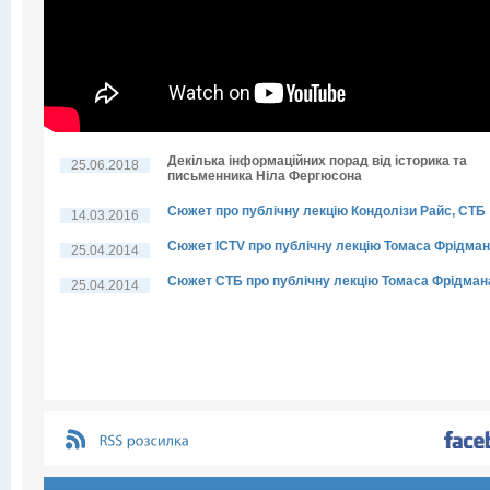
Декілька інформаційних порад від історика та
25.06.2018
письменника Ніла Фергюсона
Сюжет про публічну лекцію Кондолізи Райс, СТБ
14.03.2016
Сюжет ICTV про публічну лекцію Томаса Фрідма
25.04.2014
Сюжет СТБ про публічну лекцію Томаса Фрідман
25.04.2014