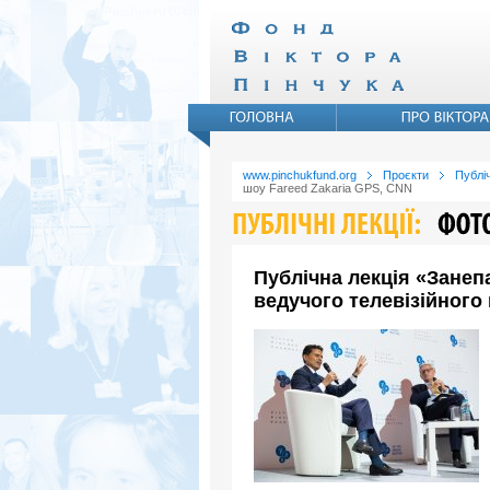
www.pinchukfund.org
Проєкти
Публіч
шоу Fareed Zakaria GPS, CNN
Публічна лекція «Занеп
ведучого телевізійного