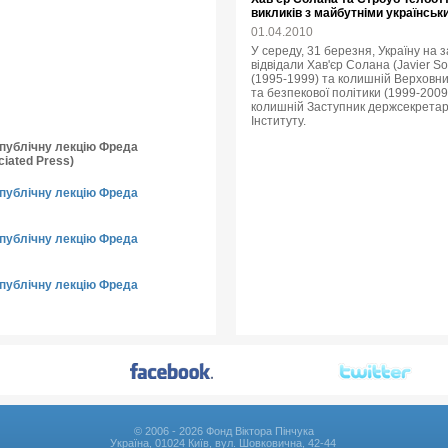
викликів з майбутніми українсь
01.04.2010
У середу, 31 березня, Україну на
відвідали Хав'єр Солана (Javier 
(1995-1999) та колишній Верховни
та безпекової політики (1999-2009),
колишній Заступник держсекретар
Інституту.
о публічну лекцію Фреда
iated Press)
о публічну лекцію Фреда
о публічну лекцію Фреда
о публічну лекцію Фреда
© 2006 - 2026 Фонд Віктора Пінчука
Україна, 01024 Київ, вул. Шовковична, 42-44