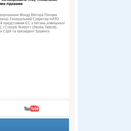
кими лідерами
 запрошення Фонду Віктора Пінчука
Solana), Генеральний Секретар НАТО
й представник ЄС з питань зовнішньої
 і Строуб Телботт (Strobe Talbott),
я США та президент Брукінгз-