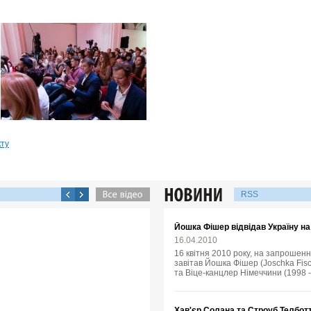
кту
RSS
Йошка Фішер відвідав Україну н
16.04.2010
16 квітня 2010 року, на запрошенн
завітав Йошка Фішер (Joschka Fisc
та Віце-канцлер Німеччини (1998 -
Хав'єр Солана та Строуб Телбот