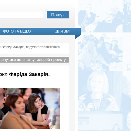
 Фаріда Закарія, ведучого телевізійного
к» Фаріда Закарія,