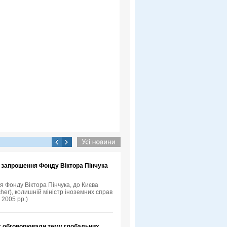
а запрошення Фонду Віктора Пінчука
я Фонду Віктора Пінчука, до Києва
her), колишній міністр іноземних справ
 2005 рр.)
т обговорювали тему глобальних