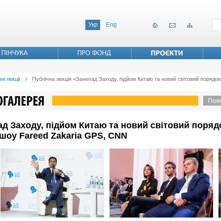
Укр
Eng
ні лекції
Публічна лекція «Занепад Заходу, підйом Китаю та новий світовий порядок»
ад Заходу, підйом Китаю та новий світовий порядо
 шоу Fareed Zakaria GPS, CNN