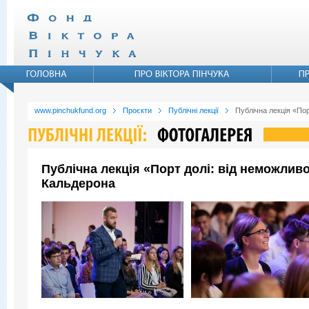
www.pinchukfund.org
Проєкти
Публічні лекції
Публічна лекція «По
Публічна лекція «Порт долі: від неможли
Кальдерона