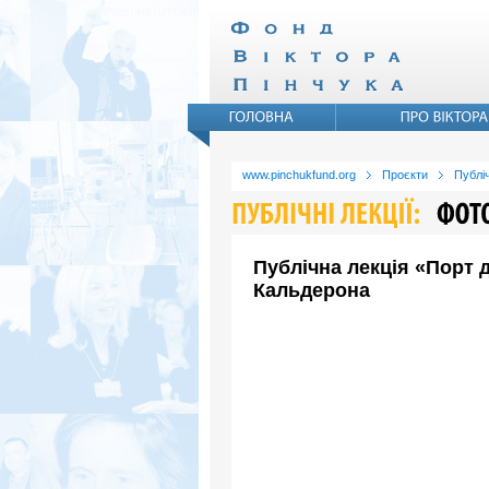
www.pinchukfund.org
Проєкти
Публіч
Публічна лекція «Порт 
Кальдерона