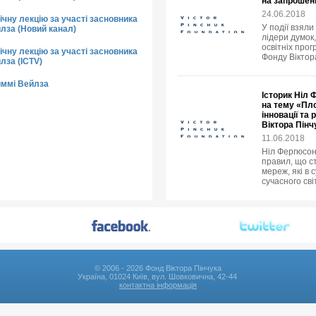
на запрошен
24.06.2018
чну лекцію за участі засновника
У події взяли
йлза (Новий канал)
лідери думок,
освітніх прог
чну лекцію за участі засновника
Фонду Віктор
лза (ICTV)
иммі Вейлза
Історик Ніл 
на тему «Пло
інновації та
Віктора Пінч
11.06.2018
Ніл Фергюсон
правил, що с
мереж, які в
сучасного світ
© 2006 - 2026 Фонд Віктора Пінчука
Україна, 01024 Київ, вул. Шовковична, 42-44
контактна інформація