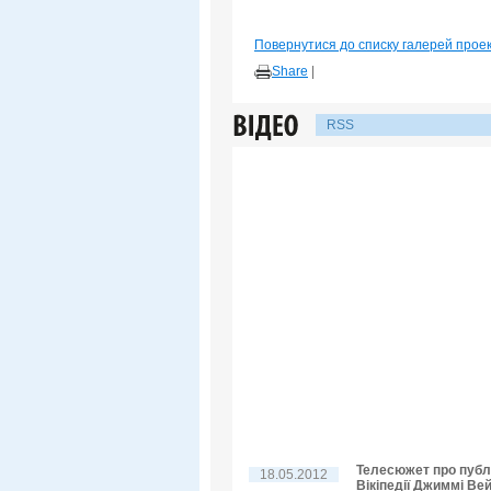
Повернутися до списку галерей прое
Share
|
RSS
Телесюжет про публі
18.05.2012
Вікіпедії Джиммі Ве