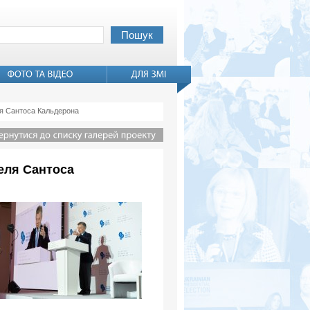
ля Сантоса Кальдерона
еля Сантоса