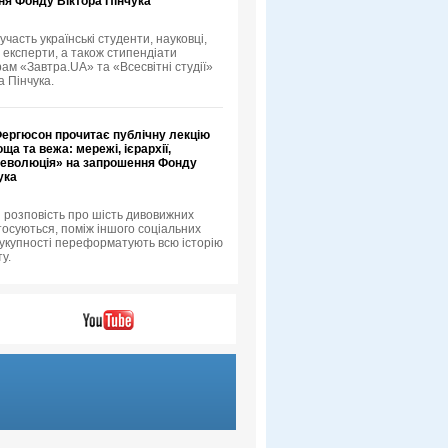
ня Фонду Віктора Пінчука
 участь українські студенти, науковці,
 експерти, а також стипендіати
рам «Завтра.UA» та «Всесвітні студії»
а Пінчука.
Фергюсон прочитає публічну лекцію
ща та вежа: мережі, ієрархії,
 революція» на запрошення Фонду
ука
 розповість про шість дивовижних
тосуються, поміж іншого соціальних
 сукупності переформатують всю історію
у.