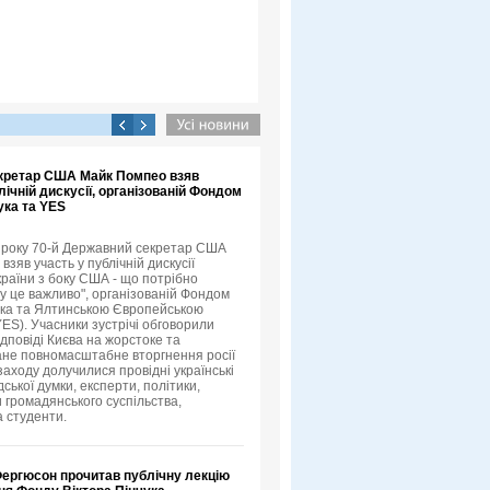
кретар США Майк Помпео взяв
лічній дискусії, організованій Фондом
ука та YES
3 року 70-й Державний секретар США
зяв участь у публічній дискусії
країни з боку США - що потрібно
му це важливо", організованій Фондом
ука та Ялтинською Європейською
YES). Учасники зустрічі обговорили
ідповіді Києва на жорстоке та
не повномасштабне вторгнення росії
 заходу долучилися провідні українські
ської думки, експерти, політики,
 громадянського суспільства,
а студенти.
Фергюсон прочитав публічну лекцію