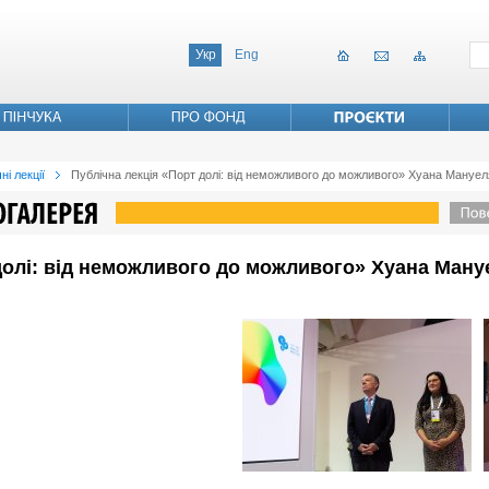
Укр
Eng
ні лекції
Публічна лекція «Порт долі: від неможливого до можливого» Хуана Мануе
долі: від неможливого до можливого» Хуана Ману