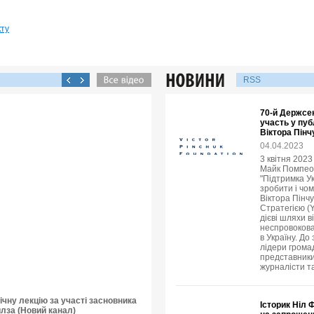
кту
RSS
70-й Держсе
участь у пуб
Віктора Пінч
04.04.2023
3 квітня 202
Майк Помпео в
"Підтримка У
зробити і чо
Віктора Пінч
Стратегією (
дієві шляхи в
неспровокова
в Україну. До
лідери громад
представники
журналісти т
чну лекцію за участі засновника
Історик Ніл 
йлза (Новий канал)