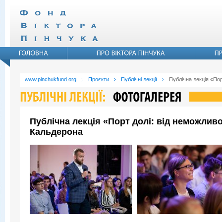
www.pinchukfund.org
Проєкти
Публічні лекції
Публічна лекція «По
Публічна лекція «Порт долі: від неможли
Кальдерона