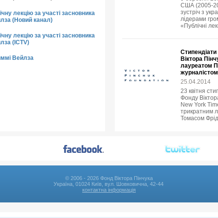
США (2005-20
зустріч з укр
чну лекцію за участі засновника
лідерами гро
йлза (Новий канал)
«Публічні лек
чну лекцію за участі засновника
лза (ICTV)
Стипендіати 
иммі Вейлза
Віктора Пінч
лауреатом Пу
журналістом
25.04.2014
23 квітня сти
Фонду Віктор
New York Tim
трикратним л
Томасом Фрі
© 2006 - 2026 Фонд Віктора Пінчука
Україна, 01024 Київ, вул. Шовковична, 42-44
контактна інформація