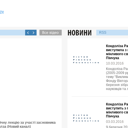
кту
RSS
Кондоліза Р
виступила з
мінливого св
Пінчука
10.03.2016
Кондоліза Ра
(2005-2009 рр
тему “Виклик
Фонду Віктора
березня зібр
науковців та 
Кондоліза Р
виступить з
мінливого св
Пінчука
03.03.2016
чну лекцію за участі засновника
йлза (Новий канал)
9 березня 20