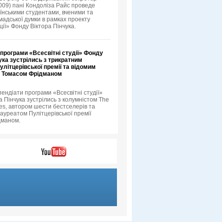
09) пані Кондоліза Райс проведе
аїнськими студентами, вченими та
мадської думки в рамках проекту
ції» Фонду Віктора Пінчука.
програми «Всесвітні студії» Фонду
ука зустрілись з трикратним
літцерівської премії та відомим
 Томасом Фрідманом
пендіати програми «Всесвітні студії»
а Пінчука зустрілись з колумністом The
es, автором шести бестселерів та
ауреатом Пулітцерівської премії
дманом.