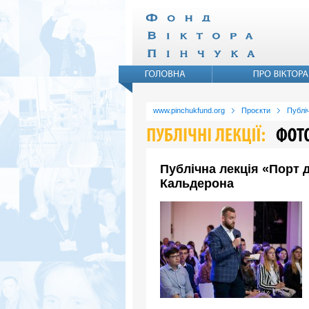
www.pinchukfund.org
Проєкти
Публіч
Публічна лекція «Порт 
Кальдерона