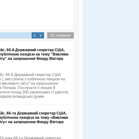
айс, 66-й Державний секретар США,
 публічною лекцією на тему "Виклики
іту" на запрошення Фонду Віктора
йс, 66-й Державний секретар США
.), виступила з публічною лекцією на
и мінливого світу” на запрошення
 Пінчука. Послухати її лекцію 9
алося понад 300 українських студентів,
лідерів громадської думки.
айс, 66-та Державний секретар США,
 публічною лекцією на тему «Виклики
іту» на запрошення Фонду Віктора
16 року 66-та Державний секретар