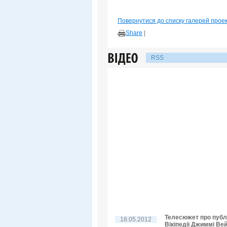
Повернутися до списку галерей прое
Share
|
RSS
Телесюжет про публі
18.05.2012
Вікіпедії Джиммі Ве