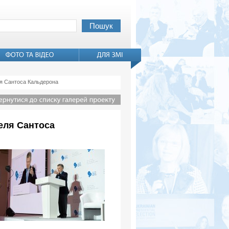
ля Сантоса Кальдерона
еля Сантоса