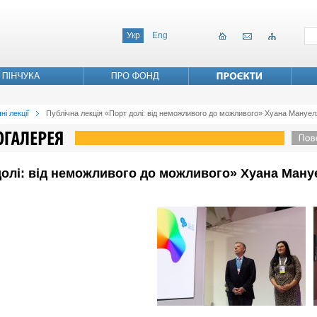
Укр
Eng
ні лекції
Публічна лекція «Порт долі: від неможливого до можливого» Хуана Мануе
долі: від неможливого до можливого» Хуана Ману