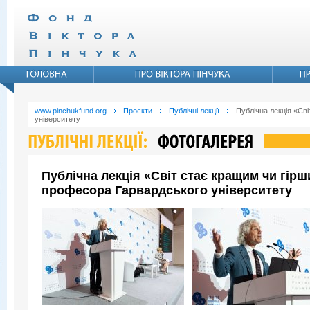
www.pinchukfund.org
Проєкти
Публічні лекції
Публічна лекція «Св
університету
Публічна лекція «Світ стає кращим чи гір
професора Гарвардського університету