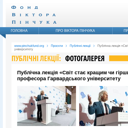
www.pinchukfund.org
Проєкти
Публічні лекції
Публічна лекція «Св
університету
Публічна лекція «Світ стає кращим чи гір
професора Гарвардського університету