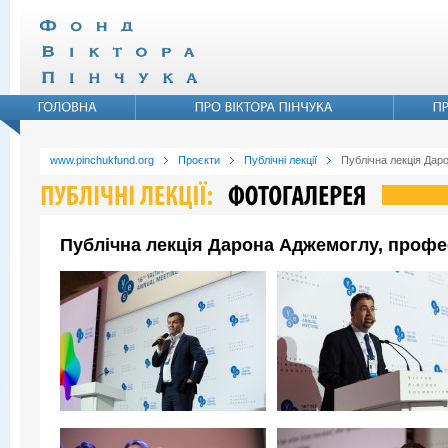
www.pinchukfund.org
Проєкти
Публічні лекції
Публічна лекція Дар
Публічна лекція Дарона Аджемоглу, профе