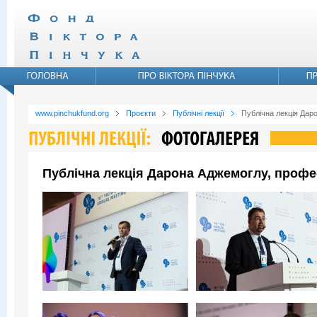
www.pinchukfund.org
Проєкти
Публічні лекції
Публічна лекція Дар
Публічна лекція Дарона Аджемоглу, профе